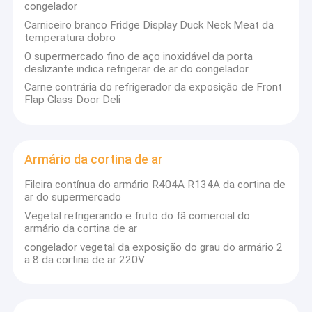
congelador
Fábrica
Carniceiro branco Fridge Display Duck Neck Meat da
temperatura dobro
Controle de Qualidade
O supermercado fino de aço inoxidável da porta
deslizante indica refrigerar de ar do congelador
Fale Conosco
Carne contrária do refrigerador da exposição de Front
Flap Glass Door Deli
Pedir um orçamento
Armário da cortina de ar
Congelador de vidro da exposição da porta
Fileira contínua do armário R404A R134A da cortina de
ar do supermercado
Congelador de vidro da caixa da porta
Vegetal refrigerando e fruto do fã comercial do
armário da cortina de ar
Congelador de vidro ereto da porta
congelador vegetal da exposição do grau do armário 2
congelador da carne de carniceiro
a 8 da cortina de ar 220V
Congeladores de aço inoxidável