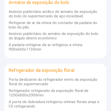
Armário de exposição do bolo
Congelador profundo da caixa
Anúncio publicitário acrílico do armário de exposição
Congelador da mostra do gelado
do bolo do supermercado de aço inoxidável
Refrigerar de ar da vitrina do contador da padaria do
O supermercado fino indica o congelador
bolo do pão
Anúncio publicitário do armário de exposição do bolo
Armário da cortina de ar
do ângulo direito econômico
A padaria refrigerar de ar refrigerou a vitrina
Armário de exposição do bolo
900x660x1130mm
Refrigerador da exposição floral
Congelador da ilha do supermercado
Refrigerador da exposição floral
Porta deslizante do refrigerador ereto da exposição
floral do supermercado
Refrigerador refrigerado da exposição floral de
1200x800x2000mm
A porta de dobradura refrigerou vitrinas florais areja o
CE refrigerando