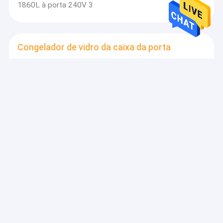
1860L à porta 240V 3
Congelador de vidro da caixa da porta
o congelador de vidro R134A ou R290A da caixa da
porta 220V pintou o aço
Congelador de vidro ereto da porta
350L que desliza o congelador ereto da exposição da
porta da cerveja 3
congelador da carne de carniceiro
Os carniceiros das portas dobro refrigeraram o
supermercado fino dos armários de exposição que
desliza o vidro curvado