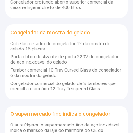
Congelador profundo aberto superior comercial da
caixa refrigerar direto de 400 litros
Congelador da mostra do gelado
Cubetas de vidro do congelador 12 da mostra do
gelado 16 placas
Porta dobro deslizante de porta 220V do congelador
de aço inoxidável do gelado
Tambor comercial 10 Tray Curved Glass do congelador
6 da mostra do gelado
Congelador comercial do gelado de 8 tambores que
mergulha o armário 12 Tray Tempered Glass
Casa
A troca nacional Co. de Qingdao Lihongda, Ltd. é um fornecedor
comercial profissional do refrigerador em Qingdao.
Produtos
O supermercado fino indica o congelador
O ar refrigerou o supermercado fino de aço inoxidável
Quem Somos
indica o marisco da laje do mármore do CE do